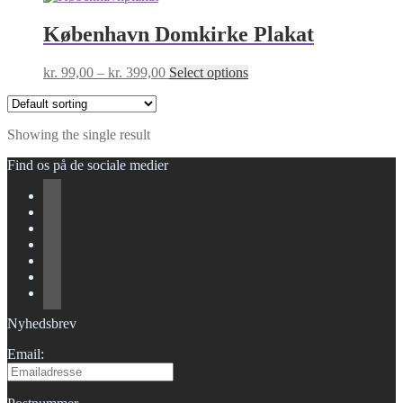
København Domkirke Plakat
Price
This
kr.
99,00
–
kr.
399,00
Select options
range:
product
kr. 99,00
has
through
multiple
Showing the single result
kr. 399,00
variants.
The
Find os på de sociale medier
options
may
be
chosen
on
the
product
page
Nyhedsbrev
Email: