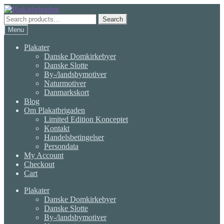
Skip
Skip
to
to
Search
Search
navigation
content
for:
Menu
Plakater
Danske Domkirkebyer
Danske Slotte
By-/landsbymotiver
Naturmotiver
Danmarkskort
Blog
Om Plakatbrigaden
Limited Edition Konceptet
Kontakt
Handelsbetingelser
Persondata
My Account
Checkout
Cart
Plakater
Danske Domkirkebyer
Danske Slotte
By-/landsbymotiver