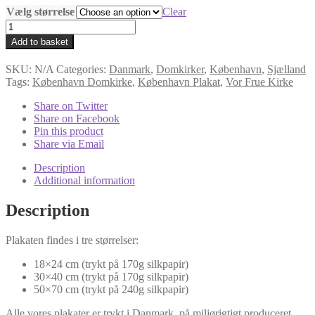
Vælg størrelse
Clear
København
Domkirke
Add to basket
Plakat
quantity
SKU:
N/A
Categories:
Danmark
,
Domkirker
,
København
,
Sjælland
Tags:
København Domkirke
,
København Plakat
,
Vor Frue Kirke
Share on Twitter
Share on Facebook
Pin this product
Share via Email
Description
Additional information
Description
Plakaten findes i tre størrelser:
18×24 cm (trykt på 170g silkpapir)
30×40 cm (trykt på 170g silkpapir)
50×70 cm (trykt på 240g silkpapir)
Alle vores plakater er trykt i Danmark, på miljørigtigt produceret