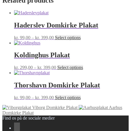
Related products
Haderslev Domkirke Plakat
Price
This
kr.
99,00
–
kr.
399,00
Select options
range:
product
kr. 99,00
has
through
multiple
Koldinghus Plakat
kr. 399,00
variants.
The
Price
This
kr.
299,00
–
kr.
399,00
Select options
options
range:
product
may
kr. 299,00
has
be
through
multiple
Thorshavn Domkirke Plakat
chosen
kr. 399,00
variants.
on
The
the
Price
This
kr.
99,00
–
kr.
399,00
Select options
options
product
range:
product
may
page
Viborg Domkirke Plakat
Aarhus
kr. 99,00
has
be
Domkirke Plakat
through
multiple
chosen
Find os på de sociale medier
kr. 399,00
variants.
on
The
the
options
product