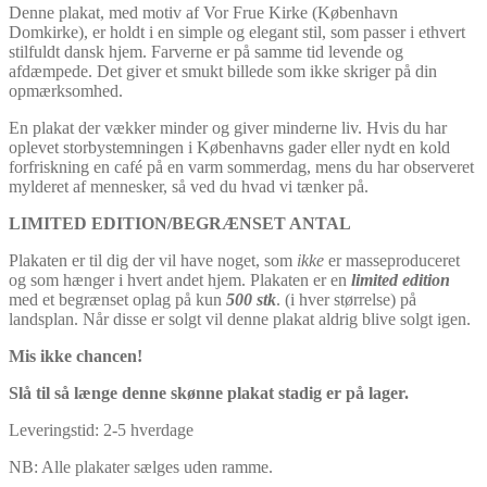
kr. 399,00
Denne plakat, med motiv af Vor Frue Kirke (København
Domkirke), er holdt i en simple og elegant stil, som passer i ethvert
stilfuldt dansk hjem. Farverne er på samme tid levende og
afdæmpede. Det giver et smukt billede som ikke skriger på din
opmærksomhed.
En plakat der vækker minder og giver minderne liv. Hvis du har
oplevet storbystemningen i Københavns gader eller nydt en kold
forfriskning en café på en varm sommerdag, mens du har observeret
mylderet af mennesker, så ved du hvad vi tænker på.
LIMITED EDITION/BEGRÆNSET ANTAL
Plakaten er til dig der vil have noget, som
ikke
er masseproduceret
og som hænger i hvert andet hjem. Plakaten er en
limited edition
med et begrænset oplag på kun
500 stk
. (i hver størrelse) på
landsplan. Når disse er solgt vil denne plakat aldrig blive solgt igen.
Mis ikke chancen!
Slå til så længe denne skønne plakat stadig er på lager.
Leveringstid: 2-5 hverdage
NB: Alle plakater sælges uden ramme.