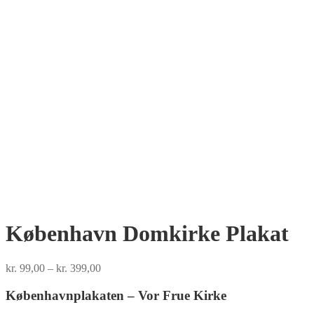
København Domkirke Plakat
Price
kr.
99,00
–
kr.
399,00
range:
kr. 99,00
Københavnplakaten – Vor Frue Kirke
through