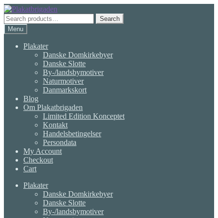
Skip
Skip
to
to
Search
Search
navigation
content
for:
Menu
Plakater
Danske Domkirkebyer
Danske Slotte
By-/landsbymotiver
Naturmotiver
Danmarkskort
Blog
Om Plakatbrigaden
Limited Edition Konceptet
Kontakt
Handelsbetingelser
Persondata
My Account
Checkout
Cart
Plakater
Danske Domkirkebyer
Danske Slotte
By-/landsbymotiver