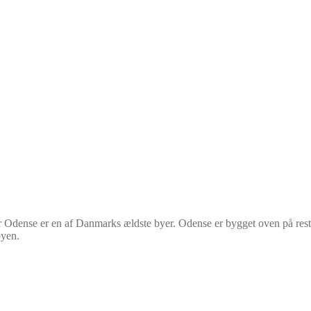
r Odense er en af Danmarks ældste byer. Odense er bygget oven på res
byen.