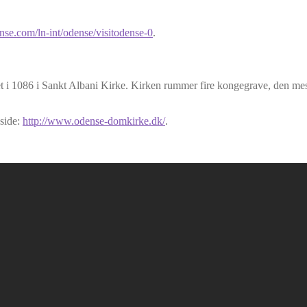
nse.com/ln-int/odense/visitodense-0
.
i 1086 i Sankt Albani Kirke. Kirken rummer fire kongegrave, den mest 
side:
http://www.odense-domkirke.dk/
.