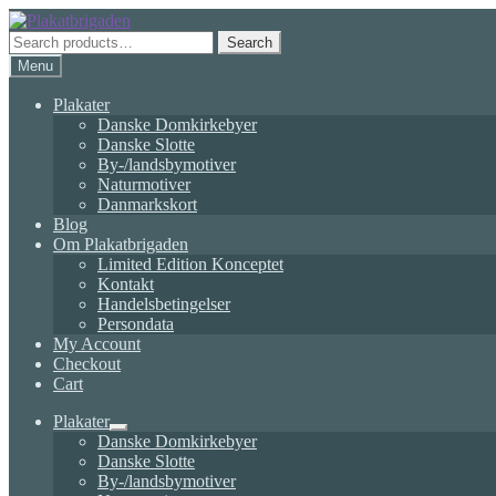
Skip
Skip
to
to
Search
Search
navigation
content
for:
Menu
Plakater
Danske Domkirkebyer
Danske Slotte
By-/landsbymotiver
Naturmotiver
Danmarkskort
Blog
Om Plakatbrigaden
Limited Edition Konceptet
Kontakt
Handelsbetingelser
Persondata
My Account
Checkout
Cart
Plakater
Expand
Danske Domkirkebyer
child
Danske Slotte
menu
By-/landsbymotiver