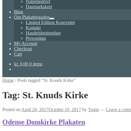
Naturmotiver
Danmarkskort
Blog
Om Plakatbrigaden
Expand
Limited Edition Konceptet
child
Kontakt
menu
Handelsbetingelser
Persondata
My Account
Checkout
Cart
kr.
0,00
0 items
Home
/
Posts tagged “St. Knuds Kirke”
Tag:
St. Knuds Kirke
Posted on
April 20, 2017
October 10, 2017
by
Togin
—
Leave a com
Odense Domkirke Plakaten